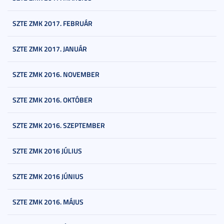
SZTE ZMK 2017. FEBRUÁR
SZTE ZMK 2017. JANUÁR
SZTE ZMK 2016. NOVEMBER
SZTE ZMK 2016. OKTÓBER
SZTE ZMK 2016. SZEPTEMBER
SZTE ZMK 2016 JÚLIUS
SZTE ZMK 2016 JÚNIUS
SZTE ZMK 2016. MÁJUS