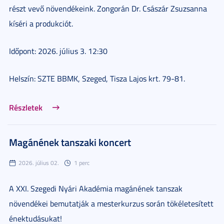
részt vevő növendékeink. Zongorán Dr. Császár Zsuzsanna
kíséri a produkciót.
Időpont: 2026. július 3. 12:30
Helszín: SZTE BBMK, Szeged, Tisza Lajos krt. 79-81.
Részletek
Magánének tanszaki koncert
2026. július 02.
1 perc
A XXI. Szegedi Nyári Akadémia magánének tanszak
növendékei bemutatják a mesterkurzus során tökéletesített
énektudásukat!