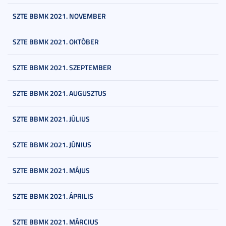
SZTE BBMK 2021. NOVEMBER
SZTE BBMK 2021. OKTÓBER
SZTE BBMK 2021. SZEPTEMBER
SZTE BBMK 2021. AUGUSZTUS
SZTE BBMK 2021. JÚLIUS
SZTE BBMK 2021. JÚNIUS
SZTE BBMK 2021. MÁJUS
SZTE BBMK 2021. ÁPRILIS
SZTE BBMK 2021. MÁRCIUS