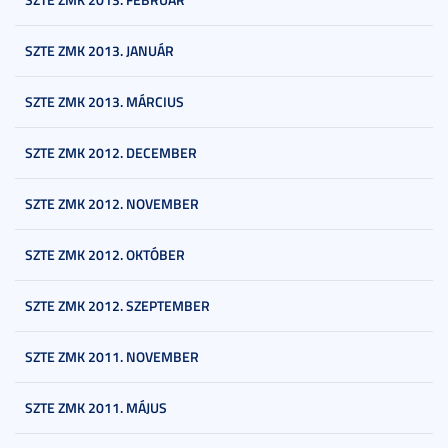
SZTE ZMK 2013. JANUÁR
SZTE ZMK 2013. MÁRCIUS
SZTE ZMK 2012. DECEMBER
SZTE ZMK 2012. NOVEMBER
SZTE ZMK 2012. OKTÓBER
SZTE ZMK 2012. SZEPTEMBER
SZTE ZMK 2011. NOVEMBER
SZTE ZMK 2011. MÁJUS