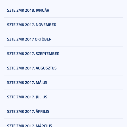
SZTE ZMK 2018. JANUÁR
SZTE ZMK 2017. NOVEMBER
SZTE ZMK 2017 OKTÓBER
SZTE ZMK 2017. SZEPTEMBER
SZTE ZMK 2017. AUGUSZTUS
SZTE ZMK 2017. MÁJUS
SZTE ZMK 2017. JÚLIUS
SZTE ZMK 2017. ÁPRILIS
SZTE ZMK 2017. MÁRCIUS