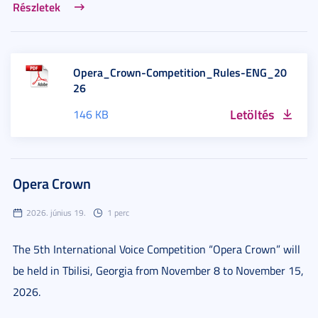
Részletek
Opera_Crown-Competition_Rules-ENG_20
26
Letöltés
146 KB
Opera Crown
2026. június 19.
1 perc
The 5th International Voice Competition “Opera Crown” will
be held in Tbilisi, Georgia from November 8 to November 15,
2026.