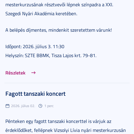
mesterkurzusának résztvevői lépnek színpadra a XXI.
Szegedi Nyári Akadémia keretében.
A belépés díjmentes, mindenkit szeretettem várunk!
Időpont: 2026. július 3. 11:30
Helyszín: SZTE BBMK, Tisza Lajos krt. 79-81.
Részletek
Fagott tanszaki koncert
2026. július 02.
1 perc
Pénteken egy fagott tanszaki koncerttel is várjuk az
érdeklődőket, fellépnek Vizsolyi Lívia nyári mesterkurzusán