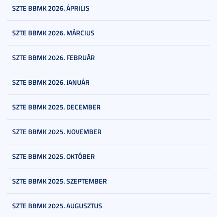
SZTE BBMK 2026. ÁPRILIS
SZTE BBMK 2026. MÁRCIUS
SZTE BBMK 2026. FEBRUÁR
SZTE BBMK 2026. JANUÁR
SZTE BBMK 2025. DECEMBER
SZTE BBMK 2025. NOVEMBER
SZTE BBMK 2025. OKTÓBER
SZTE BBMK 2025. SZEPTEMBER
SZTE BBMK 2025. AUGUSZTUS