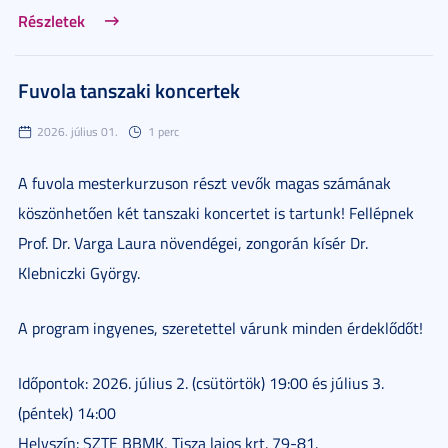
Részletek
Fuvola tanszaki koncertek
2026. július 01.
1 perc
A fuvola mesterkurzuson részt vevők magas számának
köszönhetően két tanszaki koncertet is tartunk! Fellépnek
Prof. Dr. Varga Laura növendégei, zongorán kísér Dr.
Klebniczki György.
A program ingyenes, szeretettel várunk minden érdeklődőt!
Időpontok: 2026. július 2. (csütörtök) 19:00 és július 3.
(péntek) 14:00
Helyszín: SZTE BBMK, Tisza lajos krt. 79-81.