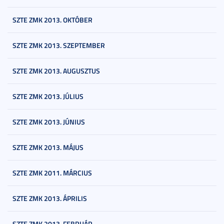
SZTE ZMK 2013. OKTÓBER
SZTE ZMK 2013. SZEPTEMBER
SZTE ZMK 2013. AUGUSZTUS
SZTE ZMK 2013. JÚLIUS
SZTE ZMK 2013. JÚNIUS
SZTE ZMK 2013. MÁJUS
SZTE ZMK 2011. MÁRCIUS
SZTE ZMK 2013. ÁPRILIS
SZTE ZMK 2013. FEBRUÁR