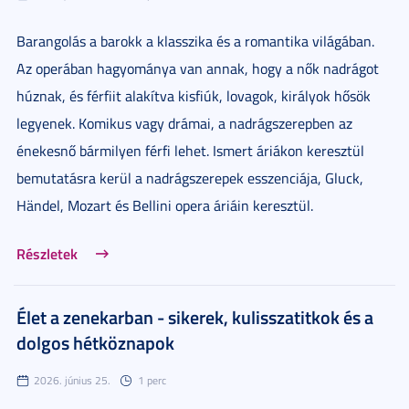
Barangolás a barokk a klasszika és a romantika világában.
Az operában hagyománya van annak, hogy a nők nadrágot
húznak, és férfiit alakítva kisfiúk, lovagok, királyok hősök
legyenek. Komikus vagy drámai, a nadrágszerepben az
énekesnő bármilyen férfi lehet. Ismert áriákon keresztül
bemutatásra kerül a nadrágszerepek esszenciája, Gluck,
Händel, Mozart és Bellini opera áriáin keresztül.
Részletek
Élet a zenekarban - sikerek, kulisszatitkok és a
dolgos hétköznapok
2026. június 25.
1 perc