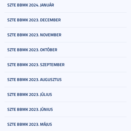
SZTE BBMK 2024. JANUÁR
SZTE BBMK 2023. DECEMBER
SZTE BBMK 2023. NOVEMBER
SZTE BBMK 2023. OKTÓBER
SZTE BBMK 2023. SZEPTEMBER
SZTE BBMK 2023. AUGUSZTUS
SZTE BBMK 2023. JÚLIUS
SZTE BBMK 2023. JÚNIUS
SZTE BBMK 2023. MÁJUS