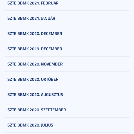
SZTE BBMK 2021. FEBRUÁR
SZTE BBMK 2021. JANUÁR
SZTE BBMK 2020. DECEMBER
SZTE BBMK 2019. DECEMBER
SZTE BBMK 2020. NOVEMBER
SZTE BBMK 2020. OKTÓBER
SZTE BBMK 2020. AUGUSZTUS
SZTE BBMK 2020. SZEPTEMBER
SZTE BBMK 2020. JÚLIUS