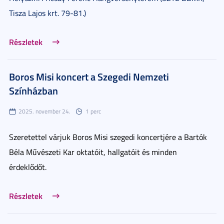
Tisza Lajos krt. 79-81.)
Részletek
Boros Misi koncert a Szegedi Nemzeti
Színházban
2025. november 24.
1 perc
Szeretettel várjuk Boros Misi szegedi koncertjére a Bartók
Béla Művészeti Kar oktatóit, hallgatóit és minden
érdeklődőt.
Részletek