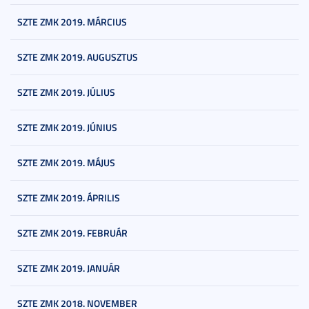
SZTE ZMK 2019. MÁRCIUS
SZTE ZMK 2019. AUGUSZTUS
SZTE ZMK 2019. JÚLIUS
SZTE ZMK 2019. JÚNIUS
SZTE ZMK 2019. MÁJUS
SZTE ZMK 2019. ÁPRILIS
SZTE ZMK 2019. FEBRUÁR
SZTE ZMK 2019. JANUÁR
SZTE ZMK 2018. NOVEMBER