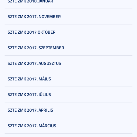
SZTE ZMK 2018. JANUÁR
SZTE ZMK 2017. NOVEMBER
SZTE ZMK 2017 OKTÓBER
SZTE ZMK 2017. SZEPTEMBER
SZTE ZMK 2017. AUGUSZTUS
SZTE ZMK 2017. MÁJUS
SZTE ZMK 2017. JÚLIUS
SZTE ZMK 2017. ÁPRILIS
SZTE ZMK 2017. MÁRCIUS