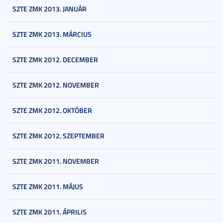
SZTE ZMK 2013. JANUÁR
SZTE ZMK 2013. MÁRCIUS
SZTE ZMK 2012. DECEMBER
SZTE ZMK 2012. NOVEMBER
SZTE ZMK 2012. OKTÓBER
SZTE ZMK 2012. SZEPTEMBER
SZTE ZMK 2011. NOVEMBER
SZTE ZMK 2011. MÁJUS
SZTE ZMK 2011. ÁPRILIS