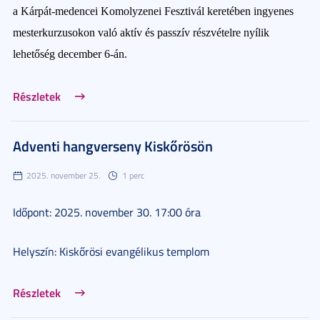
a Kárpát-medencei Komolyzenei Fesztivál keretében ingyenes
mesterkurzusokon való aktív és passzív részvételre nyílik
lehetőség december 6-án.
Részletek
Adventi hangverseny Kiskőrösön
2025. november 25.
1 perc
Időpont: 2025. november 30. 17:00 óra
Helyszín: Kiskőrösi evangélikus templom
Részletek