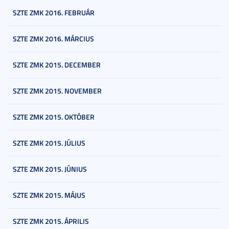
SZTE ZMK 2016. FEBRUÁR
SZTE ZMK 2016. MÁRCIUS
SZTE ZMK 2015. DECEMBER
SZTE ZMK 2015. NOVEMBER
SZTE ZMK 2015. OKTÓBER
SZTE ZMK 2015. JÚLIUS
SZTE ZMK 2015. JÚNIUS
SZTE ZMK 2015. MÁJUS
SZTE ZMK 2015. ÁPRILIS