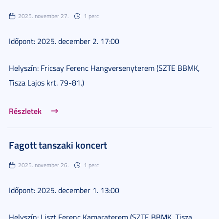
2025. november 27.
1 perc
Időpont: 2025. december 2. 17:00
Helyszín: Fricsay Ferenc Hangversenyterem (SZTE BBMK,
Tisza Lajos krt. 79-81.)
Részletek
Fagott tanszaki koncert
2025. november 26.
1 perc
Időpont: 2025. december 1. 13:00
Helyszín: Liszt Ferenc Kamaraterem (SZTE BBMK, Tisza