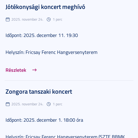
Jótékonysági koncert meghívó
2025. november 24.
1 perc
Időpont: 2025. december 11. 19:30
Helyszín: Fricsay Ferenc Hangversenyterem
Részletek
Zongora tanszaki koncert
2025. november 24.
1 perc
Időpont: 2025. december 1. 18:00 óra
Helyszín: Fricsay Ferenc Hangversenyterem (SZTE BBMK,