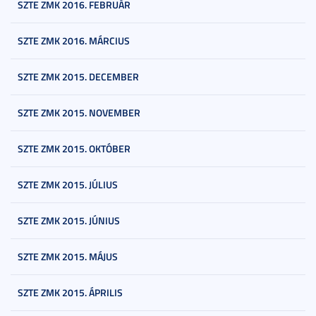
SZTE ZMK 2016. FEBRUÁR
SZTE ZMK 2016. MÁRCIUS
SZTE ZMK 2015. DECEMBER
SZTE ZMK 2015. NOVEMBER
SZTE ZMK 2015. OKTÓBER
SZTE ZMK 2015. JÚLIUS
SZTE ZMK 2015. JÚNIUS
SZTE ZMK 2015. MÁJUS
SZTE ZMK 2015. ÁPRILIS