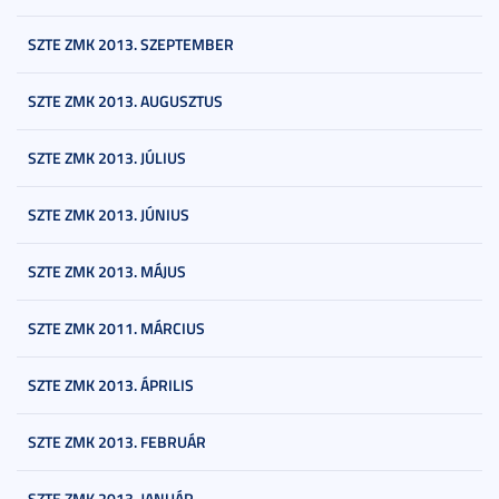
SZTE ZMK 2013. SZEPTEMBER
SZTE ZMK 2013. AUGUSZTUS
SZTE ZMK 2013. JÚLIUS
SZTE ZMK 2013. JÚNIUS
SZTE ZMK 2013. MÁJUS
SZTE ZMK 2011. MÁRCIUS
SZTE ZMK 2013. ÁPRILIS
SZTE ZMK 2013. FEBRUÁR
SZTE ZMK 2013. JANUÁR