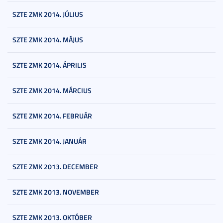
SZTE ZMK 2014. JÚLIUS
SZTE ZMK 2014. MÁJUS
SZTE ZMK 2014. ÁPRILIS
SZTE ZMK 2014. MÁRCIUS
SZTE ZMK 2014. FEBRUÁR
SZTE ZMK 2014. JANUÁR
SZTE ZMK 2013. DECEMBER
SZTE ZMK 2013. NOVEMBER
SZTE ZMK 2013. OKTÓBER