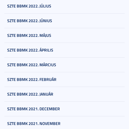
SZTE BBMK 2022. JÚLIUS
SZTE BBMK 2022. JÚNIUS
SZTE BBMK 2022. MÁJUS
SZTE BBMK 2022. ÁPRILIS
SZTE BBMK 2022. MÁRCIUS
SZTE BBMK 2022. FEBRUÁR
SZTE BBMK 2022. JANUÁR
SZTE BBMK 2021. DECEMBER
SZTE BBMK 2021. NOVEMBER