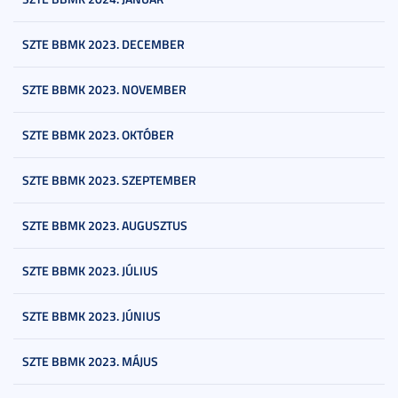
SZTE BBMK 2023. DECEMBER
SZTE BBMK 2023. NOVEMBER
SZTE BBMK 2023. OKTÓBER
SZTE BBMK 2023. SZEPTEMBER
SZTE BBMK 2023. AUGUSZTUS
SZTE BBMK 2023. JÚLIUS
SZTE BBMK 2023. JÚNIUS
SZTE BBMK 2023. MÁJUS