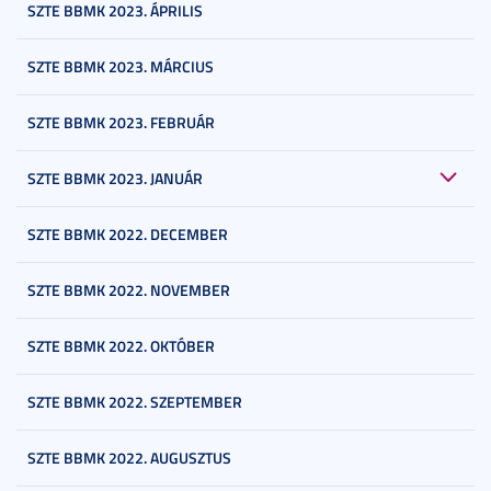
SZTE BBMK 2023. ÁPRILIS
SZTE BBMK 2023. MÁRCIUS
SZTE BBMK 2023. FEBRUÁR
SZTE BBMK 2023. JANUÁR
SZTE BBMK 2022. DECEMBER
SZTE BBMK 2022. NOVEMBER
SZTE BBMK 2022. OKTÓBER
SZTE BBMK 2022. SZEPTEMBER
SZTE BBMK 2022. AUGUSZTUS