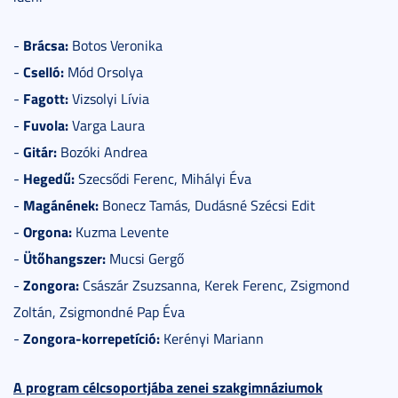
Brácsa:
-
Botos Veronika
Cselló:
-
Mód Orsolya
Fagott:
-
Vizsolyi Lívia
Fuvola:
-
Varga Laura
Gitár:
-
Bozóki Andrea
Hegedű:
-
Szecsődi Ferenc, Mihályi Éva
Magánének:
-
Bonecz Tamás, Dudásné Szécsi Edit
Orgona:
-
Kuzma Levente
Ütőhangszer:
-
Mucsi Gergő
Zongora:
-
Császár Zsuzsanna, Kerek Ferenc, Zsigmond
Zoltán, Zsigmondné Pap Éva
Zongora-korrepetíció:
-
Kerényi Mariann
A program célcsoportjába zenei szakgimnáziumok