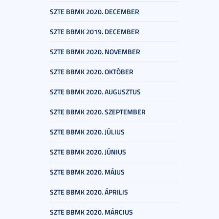
SZTE BBMK 2020. DECEMBER
SZTE BBMK 2019. DECEMBER
SZTE BBMK 2020. NOVEMBER
SZTE BBMK 2020. OKTÓBER
SZTE BBMK 2020. AUGUSZTUS
SZTE BBMK 2020. SZEPTEMBER
SZTE BBMK 2020. JÚLIUS
SZTE BBMK 2020. JÚNIUS
SZTE BBMK 2020. MÁJUS
SZTE BBMK 2020. ÁPRILIS
SZTE BBMK 2020. MÁRCIUS