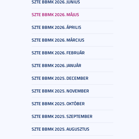
SZTE BBMK 2026. JÚNIUS
SZTE BBMK 2026. MÁJUS
SZTE BBMK 2026. ÁPRILIS
SZTE BBMK 2026. MÁRCIUS
SZTE BBMK 2026. FEBRUÁR
SZTE BBMK 2026. JANUÁR
SZTE BBMK 2025. DECEMBER
SZTE BBMK 2025. NOVEMBER
SZTE BBMK 2025. OKTÓBER
SZTE BBMK 2025. SZEPTEMBER
SZTE BBMK 2025. AUGUSZTUS