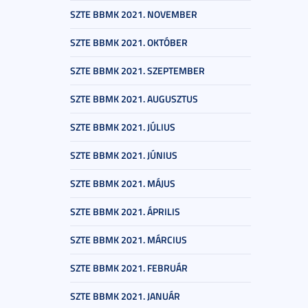
SZTE BBMK 2021. NOVEMBER
SZTE BBMK 2021. OKTÓBER
SZTE BBMK 2021. SZEPTEMBER
SZTE BBMK 2021. AUGUSZTUS
SZTE BBMK 2021. JÚLIUS
SZTE BBMK 2021. JÚNIUS
SZTE BBMK 2021. MÁJUS
SZTE BBMK 2021. ÁPRILIS
SZTE BBMK 2021. MÁRCIUS
SZTE BBMK 2021. FEBRUÁR
SZTE BBMK 2021. JANUÁR