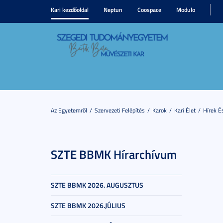
Kari kezdőoldal
Neptun
Coospace
Modulo
Az Egyetemről
Szervezeti Felépítés
Karok
Kari Élet
Hírek 
SZTE BBMK Hírarchívum
SZTE BBMK 2026. AUGUSZTUS
SZTE BBMK 2026.JÚLIUS