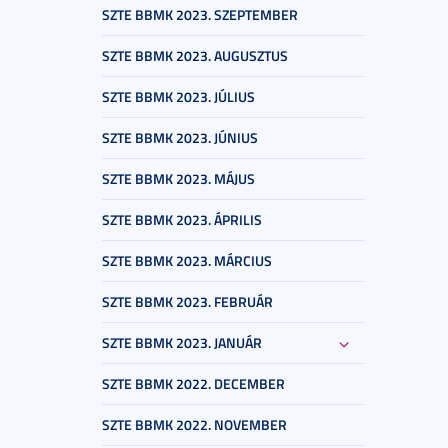
SZTE BBMK 2023. SZEPTEMBER
SZTE BBMK 2023. AUGUSZTUS
SZTE BBMK 2023. JÚLIUS
SZTE BBMK 2023. JÚNIUS
SZTE BBMK 2023. MÁJUS
SZTE BBMK 2023. ÁPRILIS
SZTE BBMK 2023. MÁRCIUS
SZTE BBMK 2023. FEBRUÁR
SZTE BBMK 2023. JANUÁR
SZTE BBMK 2022. DECEMBER
SZTE BBMK 2022. NOVEMBER