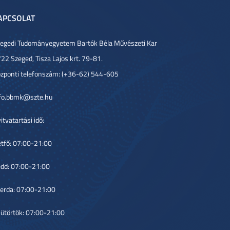
APCSOLAT
egedi Tudományegyetem Bartók Béla Művészeti Kar
22 Szeged, Tisza Lajos krt. 79-81.
zponti telefonszám: (+36-62) 544-605
fo.bbmk@szte.hu
itvatartási idő:
tfő: 07:00-21:00
dd: 07:00-21:00
erda: 07:00-21:00
ütörtök: 07:00-21:00