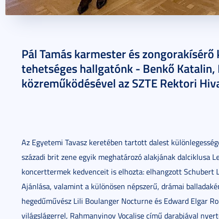
2026. június 03.
1 perc
Pál Tamás karmester és zongorakísérő 
tehetséges hallgatónk - Benkő Katalin, 
közreműködésével az SZTE Rektori Hiva
Az Egyetemi Tavasz keretében tartott dalest különlegessége
századi brit zene egyik meghatározó alakjának dalciklusa L
koncerttermek kedvenceit is elhozta: elhangzott Schubert
Ajánlása, valamint a különösen népszerű, drámai balladaké
hegedűművész Lili Boulanger Nocturne és Edward Elgar Ro
világslágerrel, Rahmanyinov Vocalise című darabjával nyer