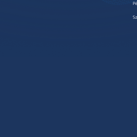
Pé
Sz