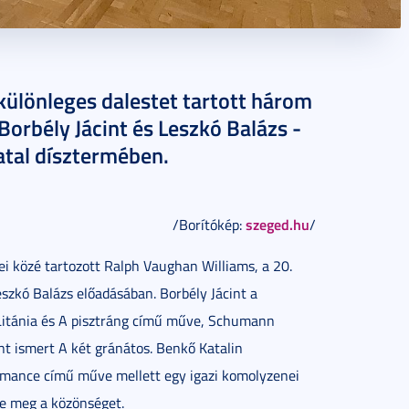
különleges dalestet tartott három
Borbély Jácint és Leszkó Balázs -
tal dísztermében.
szeged.hu
/Borítókép:
/
i közé tartozott Ralph Vaughan Williams, a 20.
eszkó Balázs előadásában. Borbély Jácint a
 Litánia és A pisztráng című műve, Schumann
nt ismert A két gránátos. Benkő Katalin
mance című műve mellett egy igazi komolyzenei
te meg a közönséget.