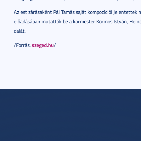
Az est zárásaként Pál Tamás saját kompozíciói jelentettek 
előadásában mutatták be a karmester Kormos István, Hein
dalát.
szeged.hu
/Forrás:
/