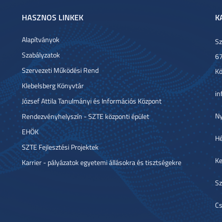
HASZNOS LINKEK
K
Alapítványok
Sz
Szabályzatok
67
Szervezeti Működési Rend
Kö
Klebelsberg Könyvtár
in
József Attila Tanulmányi és Információs Központ
Ny
Rendezvényhelyszín - SZTE központi épület
EHÖK
Hé
SZTE Fejlesztési Projektek
Ke
Karrier - pályázatok egyetemi állásokra és tisztségekre
Sz
Cs