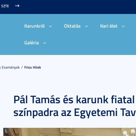
SZTE
Karunkról
Oktatás
Kari élet
Galéria
És Események
Friss Hírek
Pál Tamás és karunk fiatal
színpadra az Egyetemi Tav