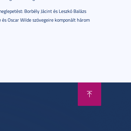
meglepetést: Borbély Jácint és Leszkó Balázs
e és Oscar Wilde szövegeire komponált három