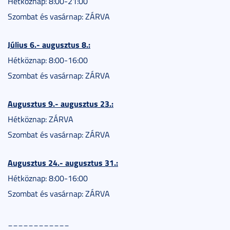
Hétköznap: 8:00-21:00
Szombat és vasárnap: ZÁRVA
Július 6.- augusztus 8.:
Hétköznap: 8:00-16:00
Szombat és vasárnap: ZÁRVA
Augusztus 9.- augusztus 23.:
Hétköznap: ZÁRVA
Szombat és vasárnap: ZÁRVA
Augusztus 24.- augusztus 31.:
Hétköznap: 8:00-16:00
Szombat és vasárnap: ZÁRVA
____________