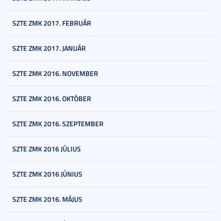
SZTE ZMK 2017. FEBRUÁR
SZTE ZMK 2017. JANUÁR
SZTE ZMK 2016. NOVEMBER
SZTE ZMK 2016. OKTÓBER
SZTE ZMK 2016. SZEPTEMBER
SZTE ZMK 2016 JÚLIUS
SZTE ZMK 2016 JÚNIUS
SZTE ZMK 2016. MÁJUS