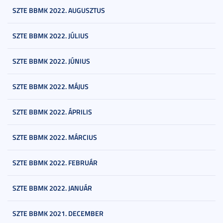
SZTE BBMK 2022. AUGUSZTUS
SZTE BBMK 2022. JÚLIUS
SZTE BBMK 2022. JÚNIUS
SZTE BBMK 2022. MÁJUS
SZTE BBMK 2022. ÁPRILIS
SZTE BBMK 2022. MÁRCIUS
SZTE BBMK 2022. FEBRUÁR
SZTE BBMK 2022. JANUÁR
SZTE BBMK 2021. DECEMBER