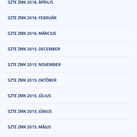
SZTE ZMK 2016. ÁPRILIS
SZTE ZMK 2016. FEBRUÁR
SZTE ZMK 2016. MÁRCIUS
SZTE ZMK 2015. DECEMBER
SZTE ZMK 2015. NOVEMBER
SZTE ZMK 2015. OKTÓBER
SZTE ZMK 2015. JÚLIUS
SZTE ZMK 2015. JÚNIUS
SZTE ZMK 2015. MÁJUS