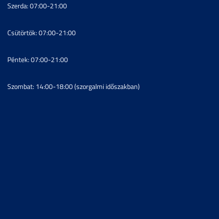
Szerda: 07:00-21:00
Csütörtök: 07:00-21:00
Péntek: 07:00-21:00
Szombat: 14:00-18:00 (szorgalmi időszakban)