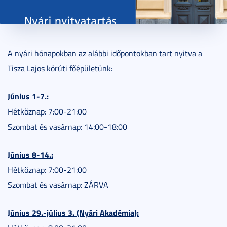
2026. június 02.
1 perc
A nyári hónapokban az alábbi időpontokban tart nyitva a
Tisza Lajos körúti főépületünk:
Június 1-7.:
Hétköznap: 7:00-21:00
Szombat és vasárnap: 14:00-18:00
Június 8-14.:
Hétköznap: 7:00-21:00
Szombat és vasárnap: ZÁRVA
Június 29.-július 3. (Nyári Akadémia):