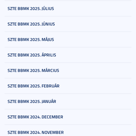
SZTE BBMK 2025. JÚLIUS
SZTE BBMK 2025. JÚNIUS
SZTE BBMK 2025. MÁJUS
SZTE BBMK 2025. ÁPRILIS
SZTE BBMK 2025. MÁRCIUS
SZTE BBMK 2025. FEBRUÁR
SZTE BBMK 2025. JANUÁR
SZTE BBMK 2024. DECEMBER
SZTE BBMK 2024. NOVEMBER