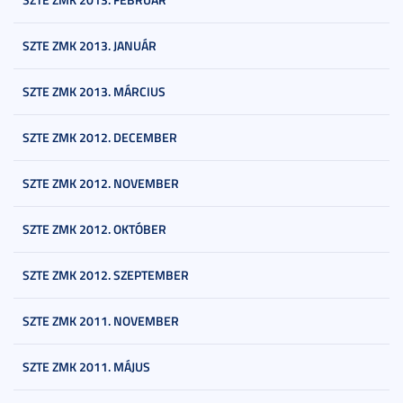
SZTE ZMK 2013. JANUÁR
SZTE ZMK 2013. MÁRCIUS
SZTE ZMK 2012. DECEMBER
SZTE ZMK 2012. NOVEMBER
SZTE ZMK 2012. OKTÓBER
SZTE ZMK 2012. SZEPTEMBER
SZTE ZMK 2011. NOVEMBER
SZTE ZMK 2011. MÁJUS