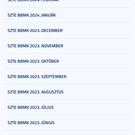
SZTE BBMK 2024. JANUÁR
SZTE BBMK 2023. DECEMBER
SZTE BBMK 2023. NOVEMBER
SZTE BBMK 2023. OKTÓBER
SZTE BBMK 2023. SZEPTEMBER
SZTE BBMK 2023. AUGUSZTUS
SZTE BBMK 2023. JÚLIUS
SZTE BBMK 2023. JÚNIUS