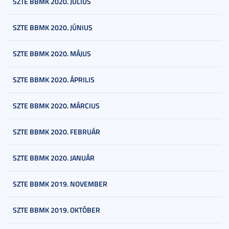
SZTE BBMK 2020. JÚLIUS
SZTE BBMK 2020. JÚNIUS
SZTE BBMK 2020. MÁJUS
SZTE BBMK 2020. ÁPRILIS
SZTE BBMK 2020. MÁRCIUS
SZTE BBMK 2020. FEBRUÁR
SZTE BBMK 2020. JANUÁR
SZTE BBMK 2019. NOVEMBER
SZTE BBMK 2019. OKTÓBER