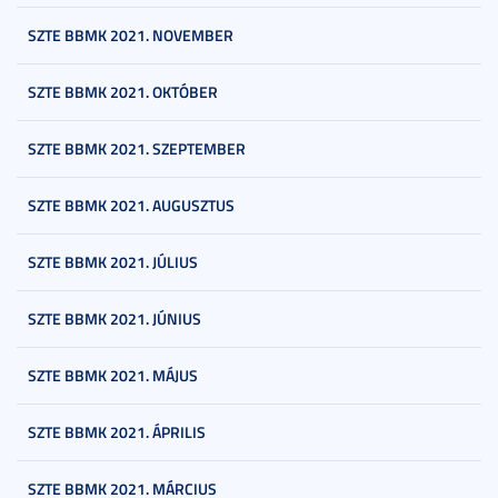
SZTE BBMK 2021. NOVEMBER
SZTE BBMK 2021. OKTÓBER
SZTE BBMK 2021. SZEPTEMBER
SZTE BBMK 2021. AUGUSZTUS
SZTE BBMK 2021. JÚLIUS
SZTE BBMK 2021. JÚNIUS
SZTE BBMK 2021. MÁJUS
SZTE BBMK 2021. ÁPRILIS
SZTE BBMK 2021. MÁRCIUS