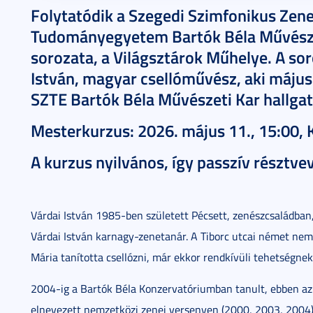
Folytatódik a Szegedi Szimfonikus Zene
Tudományegyetem Bartók Béla Művésze
sorozata, a Világsztárok Műhelye. A so
István, magyar csellóművész, aki május
SZTE Bartók Béla Művészeti Kar hallga
Mesterkurzus: 2026. május 11., 15:00,
A kurzus nyilvános, így passzív résztve
Várdai István 1985-ben született Pécsett, zenészcsaládban
Várdai István karnagy-zenetanár. A Tiborc utcai német nemz
Mária tanította csellózni, már ekkor rendkívüli tehetségnek
2004-ig a Bartók Béla Konzervatóriumban tanult, ebben az
elnevezett nemzetközi zenei versenyen (2000, 2003, 2004).