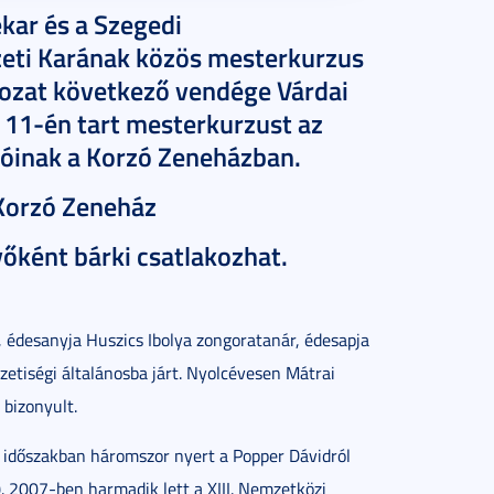
kar és a Szegedi
ti Karának közös mesterkurzus
rozat következő vendége Várdai
 11-én tart mesterkurzust az
tóinak a Korzó Zeneházban.
 Korzó Zeneház
vőként bárki csatlakozhat.
, édesanyja Huszics Ibolya zongoratanár, édesapja
etiségi általánosba járt. Nyolcévesen Mátrai
 bizonyult.
 időszakban háromszor nyert a Popper Dávidról
 2007-ben harmadik lett a XIII. Nemzetközi