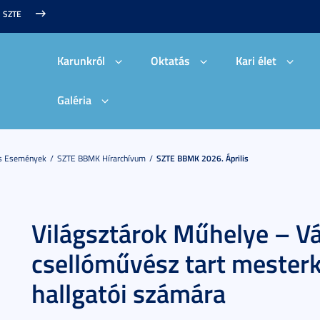
SZTE
Karunkról
Oktatás
Kari élet
Galéria
És Események
SZTE BBMK Hírarchívum
SZTE BBMK 2026. Április
Világsztárok Műhelye – Vá
csellóművész tart mester
hallgatói számára