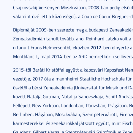
Csajkovszkij Versenyen Moszkvában, 2008-ban pedig első d
valamint övé lett a közönségdíj, a Coup de Coeur Breguet-díj 
Diplomáját 2009-ben szerezte meg a budapesti Zeneakadém
Zeneakadémián tanult tovább, ahol Reinhard Latzko volt a
n tanult Frans Helmersontól, eközben 2012-ben elnyerte a v
Montblanc-t, majd 2014-ben az ARD nemzetközi csellóver
2015-től Baráti Kristóffal együtt a kaposvári Kaposfest N
vezetője, 2017 óta a mannheimi Staatliche Hochschule für
őszétől a bécsi Zeneakadémia (Universität für Musik und Da
között Natalja Gutman, Natalija Sahovszkaja, Schiff András 
Fellépett New Yorkban, Londonban, Párizsban, Prágában, 
Berlinben, Hágában, Moszkvában, Szentpétervárott, Firenz
karmesterekkel és zenekarokkal játszott együtt, mint Fisch
Gaudenz, Gilbert Varga, a Szentpétervári Szimfonikus Zene