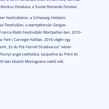
imfonikus Zenekara, a Suisse Romande Zenekar.
bier fesztiválokon, a Schleswig-Holsteini
zi Fesztiválon, a szentpétervári Gergiev
 Francia Rádió Fesztiválján Montpellier-ben. 2010-
w York-i Carnegie Hallban. 2016 végén egy
it „Ex du Pré-Harrell Stradivarius” néven
lhunyt angol csellistára, Jacqueline du Prére és
20-ban készült Montagnana cselló volt.