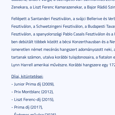
Zenekara, a Liszt Ferenc Kamarazenekar, a Bajor Rádió Sz
Fellépett a Santanderi Fesztiválon, a svájci Bellerive és Ver
Fesztiválon, a Schwetzingeni Fesztiválon, a Budapesti Tavas
Fesztiválon, a spanyolországi Pablo Casals Fesztiválon és a
ben debütált többek között a bécsi Konzerthausban és a Ne
ismeretlen német mecénás hangszert adományozott neki, am
tartanak számon, utalva korábbi tulajdonosaira, a fiatalon e
Lynn Harrell amerikai művészre. Korábbi hangszere egy 17
Díjai, kitüntetései:
- Junior Prima díj (2009),
- Prix Montblanc (2012),
- Liszt Ferenc-díj (2015),
- Prima díj (2017),
- Érdemes művész (2025).