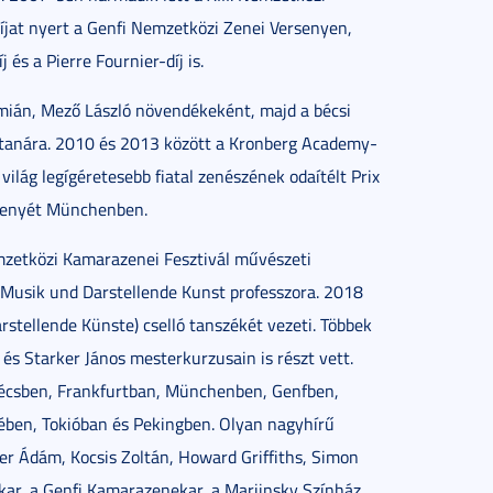
íjat nyert a Genfi Nemzetközi Zenei Versenyen,
és a Pierre Fournier-díj is.
ián, Mező László növendékeként, majd a bécsi
 tanára. 2010 és 2013 között a Kronberg Academy-
ilág legígéretesebb fiatal zenészének odaítélt Prix
senyét Münchenben.
emzetközi Kamarazenei Fesztivál művészeti
 Musik und Darstellende Kunst professzora. 2018
rstellende Künste) cselló tanszékét vezeti. Többek
és Starker János mesterkurzusain is részt vett.
Bécsben, Frankfurtban, Münchenben, Genfben,
ében, Tokióban és Pekingben. Olyan nagyhírű
er Ádám, Kocsis Zoltán, Howard Griffiths, Simon
kar, a Genfi Kamarazenekar, a Mariinsky Színház