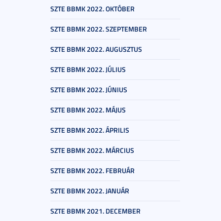
SZTE BBMK 2022. OKTÓBER
SZTE BBMK 2022. SZEPTEMBER
SZTE BBMK 2022. AUGUSZTUS
SZTE BBMK 2022. JÚLIUS
SZTE BBMK 2022. JÚNIUS
SZTE BBMK 2022. MÁJUS
SZTE BBMK 2022. ÁPRILIS
SZTE BBMK 2022. MÁRCIUS
SZTE BBMK 2022. FEBRUÁR
SZTE BBMK 2022. JANUÁR
SZTE BBMK 2021. DECEMBER