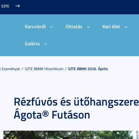
SZTE
Karunkról
Oktatás
Kari élet
Galéria
És Események
SZTE BBMK Hírarchívum
SZTE BBMK 2026. Április
Rézfúvós és ütőhangszeres
Ágota® Futáson