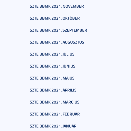
SZTE BBMK 2021. NOVEMBER
SZTE BBMK 2021. OKTÓBER
SZTE BBMK 2021. SZEPTEMBER
SZTE BBMK 2021. AUGUSZTUS
SZTE BBMK 2021. JÚLIUS
SZTE BBMK 2021. JÚNIUS
SZTE BBMK 2021. MÁJUS
SZTE BBMK 2021. ÁPRILIS
SZTE BBMK 2021. MÁRCIUS
SZTE BBMK 2021. FEBRUÁR
SZTE BBMK 2021. JANUÁR