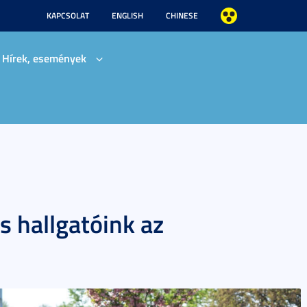
KAPCSOLAT
ENGLISH
CHINESE
Hírek, események
 hallgatóink az