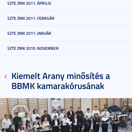
SZTE ZMK 2011. ÁPRILIS
SZTE ZMK 2011. FEBRUÁR
SZTE ZMK 2011. JANUÁR
SZTE ZMK 2010. NOVEMBER
Kiemelt Arany minősítés a
BBMK kamarakórusának