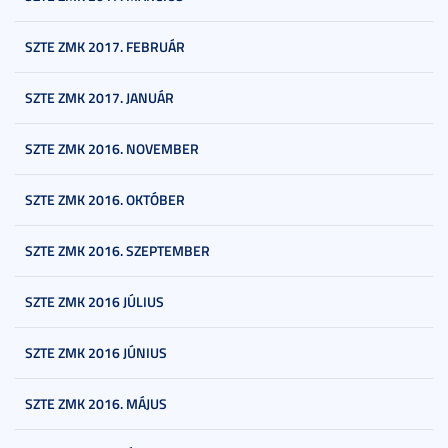
SZTE ZMK 2017. FEBRUÁR
SZTE ZMK 2017. JANUÁR
SZTE ZMK 2016. NOVEMBER
SZTE ZMK 2016. OKTÓBER
SZTE ZMK 2016. SZEPTEMBER
SZTE ZMK 2016 JÚLIUS
SZTE ZMK 2016 JÚNIUS
SZTE ZMK 2016. MÁJUS