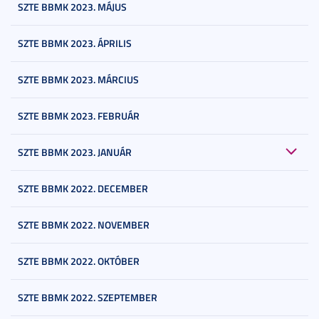
SZTE BBMK 2023. MÁJUS
SZTE BBMK 2023. ÁPRILIS
SZTE BBMK 2023. MÁRCIUS
SZTE BBMK 2023. FEBRUÁR
SZTE BBMK 2023. JANUÁR
SZTE BBMK 2022. DECEMBER
SZTE BBMK 2022. NOVEMBER
SZTE BBMK 2022. OKTÓBER
SZTE BBMK 2022. SZEPTEMBER