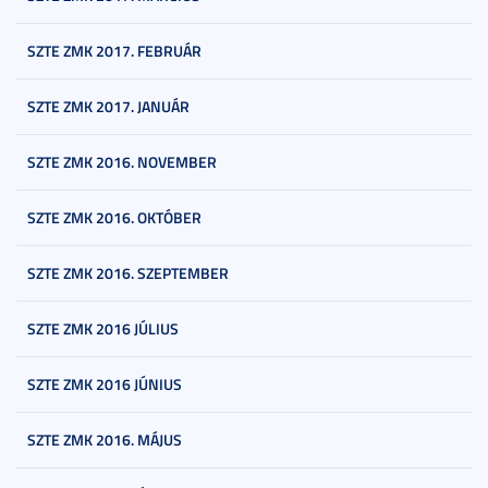
SZTE ZMK 2017. FEBRUÁR
SZTE ZMK 2017. JANUÁR
SZTE ZMK 2016. NOVEMBER
SZTE ZMK 2016. OKTÓBER
SZTE ZMK 2016. SZEPTEMBER
SZTE ZMK 2016 JÚLIUS
SZTE ZMK 2016 JÚNIUS
SZTE ZMK 2016. MÁJUS