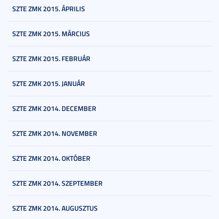
SZTE ZMK 2015. ÁPRILIS
SZTE ZMK 2015. MÁRCIUS
SZTE ZMK 2015. FEBRUÁR
SZTE ZMK 2015. JANUÁR
SZTE ZMK 2014. DECEMBER
SZTE ZMK 2014. NOVEMBER
SZTE ZMK 2014. OKTÓBER
SZTE ZMK 2014. SZEPTEMBER
SZTE ZMK 2014. AUGUSZTUS