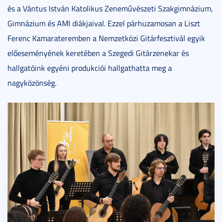
és a Vántus István Katolikus Zeneművészeti Szakgimnázium,
Gimnázium és AMI diákjaival. Ezzel párhuzamosan a Liszt
Ferenc Kamarateremben a Nemzetközi Gitárfesztivál egyik
előeseményének keretében a Szegedi Gitárzenekar és
hallgatóink egyéni produkciói hallgathatta meg a
nagyközönség.