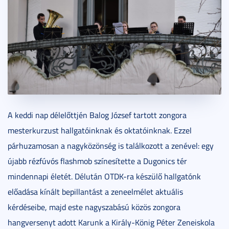
A keddi nap délelőttjén Balog József tartott zongora
mesterkurzust hallgatóinknak és oktatóinknak. Ezzel
párhuzamosan a nagyközönség is találkozott a zenével: egy
újabb rézfúvós flashmob színesítette a Dugonics tér
mindennapi életét. Délután OTDK-ra készülő hallgatónk
előadása kínált bepillantást a zeneelmélet aktuális
kérdéseibe, majd este nagyszabású közös zongora
hangversenyt adott Karunk a Király-König Péter Zeneiskola