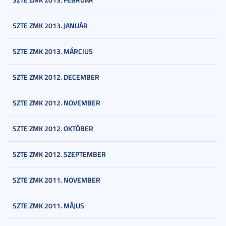
SZTE ZMK 2013. JANUÁR
SZTE ZMK 2013. MÁRCIUS
SZTE ZMK 2012. DECEMBER
SZTE ZMK 2012. NOVEMBER
SZTE ZMK 2012. OKTÓBER
SZTE ZMK 2012. SZEPTEMBER
SZTE ZMK 2011. NOVEMBER
SZTE ZMK 2011. MÁJUS