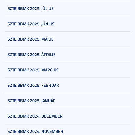
SZTE BBMK 2025. JÚLIUS
SZTE BBMK 2025. JÚNIUS
SZTE BBMK 2025. MÁJUS
SZTE BBMK 2025. ÁPRILIS
SZTE BBMK 2025. MÁRCIUS
SZTE BBMK 2025. FEBRUÁR
SZTE BBMK 2025. JANUÁR
SZTE BBMK 2024. DECEMBER
SZTE BBMK 2024. NOVEMBER