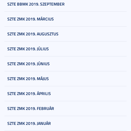
SZTE BBMK 2019. SZEPTEMBER
SZTE ZMK 2019. MÁRCIUS
SZTE ZMK 2019. AUGUSZTUS
SZTE ZMK 2019. JÚLIUS
SZTE ZMK 2019. JÚNIUS
SZTE ZMK 2019. MÁJUS
SZTE ZMK 2019. ÁPRILIS
SZTE ZMK 2019. FEBRUÁR
SZTE ZMK 2019. JANUÁR