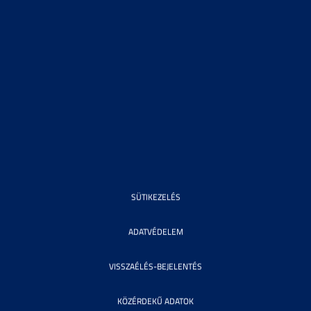
SÜTIKEZELÉS
ADATVÉDELEM
VISSZAÉLÉS-BEJELENTÉS
KÖZÉRDEKŰ ADATOK