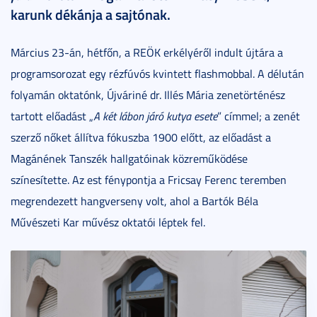
karunk dékánja a sajtónak.
Március 23-án, hétfőn, a REÖK erkélyéről indult újtára a
programsorozat egy rézfúvós kvintett flashmobbal. A délután
folyamán oktatónk, Újváriné dr. Illés Mária zenetörténész
tartott előadást „
A két lábon járó kutya esete
” címmel; a zenét
szerző nőket állítva fókuszba 1900 előtt, az előadást a
Magánének Tanszék hallgatóinak közreműködése
színesítette. Az est fénypontja a Fricsay Ferenc teremben
megrendezett hangverseny volt, ahol a Bartók Béla
Művészeti Kar művész oktatói léptek fel.